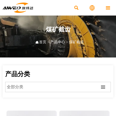



煤矿截齿

首页
>
产品中心
>
煤矿截齿
产品分类

全部分类