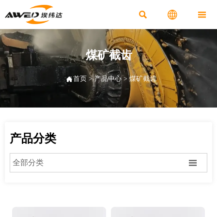



煤矿截齿

首页
>
产品中心
>
煤矿截齿
产品分类

全部分类