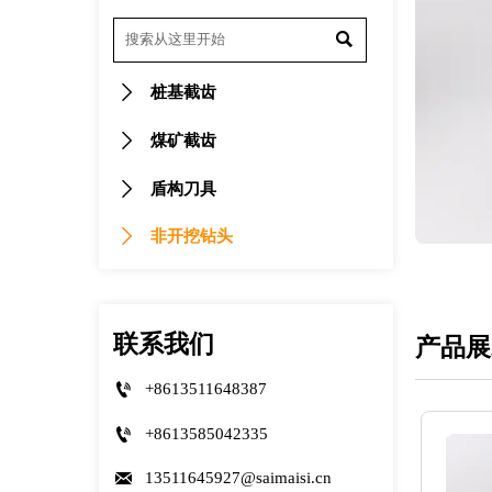


桩基截齿

煤矿截齿

盾构刀具

非开挖钻头
联系我们
产品展

+8613511648387

+8613585042335

13511645927@saimaisi.cn