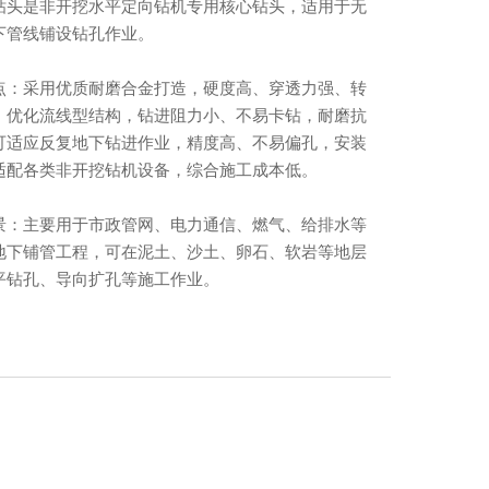
钻头是非开挖水平定向钻机专用核心钻头，适用于无
下管线铺设钻孔作业。
点：采用优质耐磨合金打造，硬度高、穿透力强、转
。优化流线型结构，钻进阻力小、不易卡钻，耐磨抗
可适应反复地下钻进作业，精度高、不易偏孔，安装
适配各类非开挖钻机设备，综合施工成本低。
景：主要用于市政管网、电力通信、燃气、给排水等
地下铺管工程，可在泥土、沙土、卵石、软岩等地层
平钻孔、导向扩孔等施工作业。