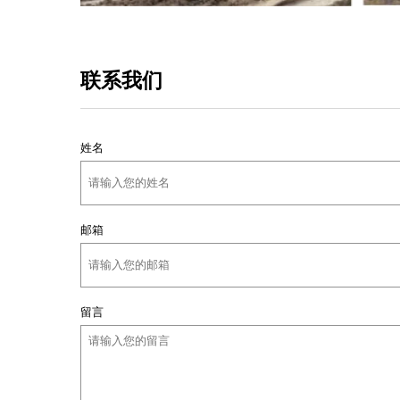
联系我们
姓名
邮箱
留言