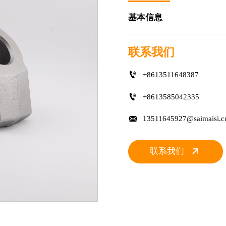
基本信息
联系我们

+8613511648387

+8613585042335

13511645927@saimaisi.c
联系我们