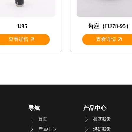
齿座（HJ78-95）
查看详情
导航
产品中心
首页
桩基截齿


产品中心
煤矿截齿

