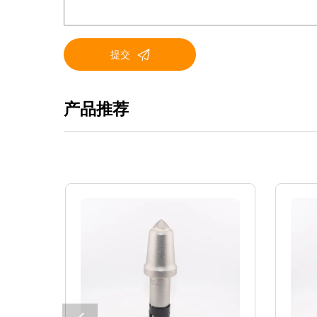

提交
产品推荐