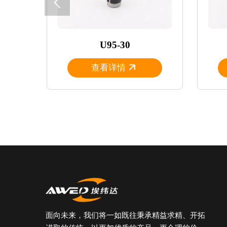

U95-30
U95
查看详情
查看详情
面向未来，我们将一如既往秉承精益求精、开拓