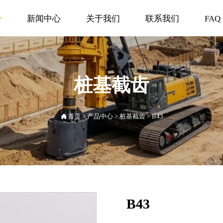
新闻中心
关于我们
联系我们
FAQ

桩基截齿

首页
>
产品中心
>
桩基截齿
>
B43
B43