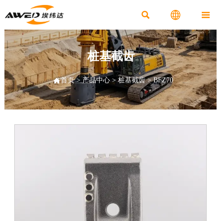



桩基截齿

首页
>
产品中心
>
桩基截齿
>
BFZ70