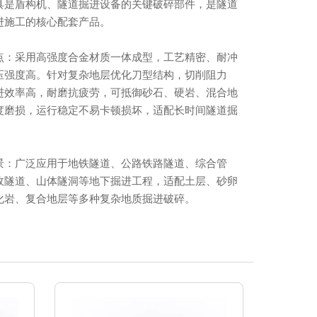
具是盾构机、隧道掘进设备的关键破碎部件，是隧道
进施工的核心配套产品。
点：采用高强度合金材质一体成型，工艺精密、耐冲
压强度高。针对复杂地层优化刀型结构，切削阻力
进效率高，耐磨抗疲劳，可抵御砂石、硬岩、混合地
度磨损，运行稳定不易卡顿损坏，适配长时间隧道掘
。
景：广泛应用于地铁隧道、公路铁路隧道、综合管
政隧道、山体隧洞等地下掘进工程，适配土层、砂卵
化岩、复合地层等多种复杂地质掘进破碎。