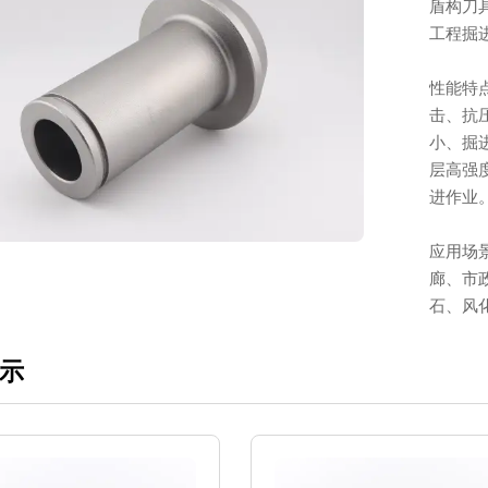
盾构刀
工程掘
性能特
击、抗
小、掘
层高强
进作业
应用场
廊、市
石、风
示