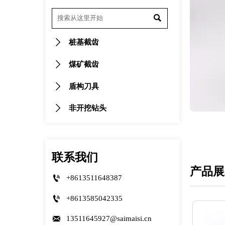


桩基截齿

煤矿截齿

盾构刀具

非开挖钻头
联系我们
产品展

+8613511648387

+8613585042335

13511645927@saimaisi.cn