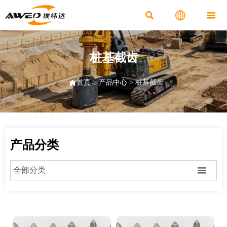



桩基截齿

首页
>
产品中心
>
桩基截齿
产品分类

全部分类